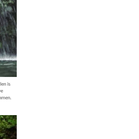
len is
De
emmen.