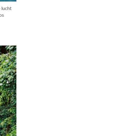
 lucht
os