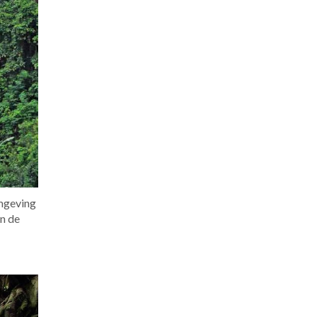
omgeving
an de