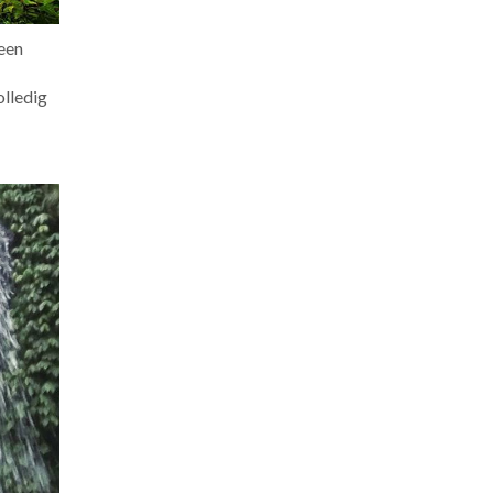
 een
olledig