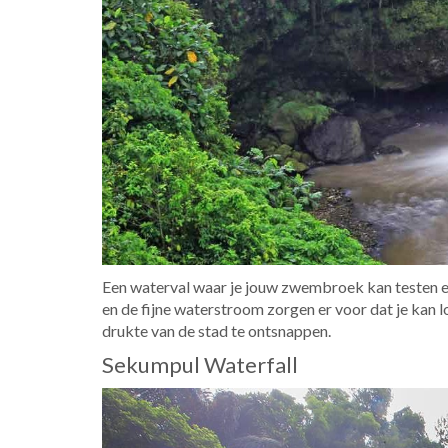
Een waterval waar je jouw zwembroek kan testen e
en de fijne waterstroom zorgen er voor dat je kan l
drukte van de stad te ontsnappen.
Sekumpul Waterfall