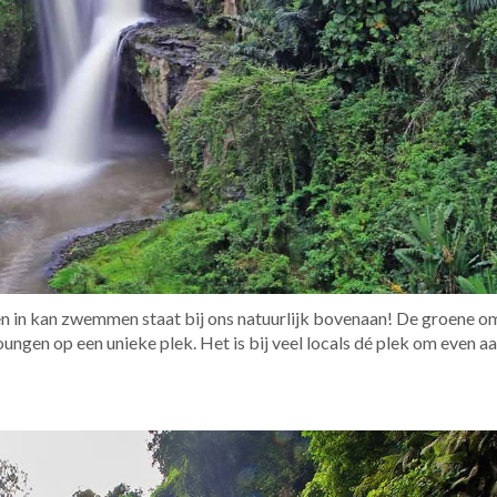
n in kan zwemmen staat bij ons natuurlijk bovenaan! De groene 
oungen op een unieke plek. Het is bij veel locals dé plek om even a