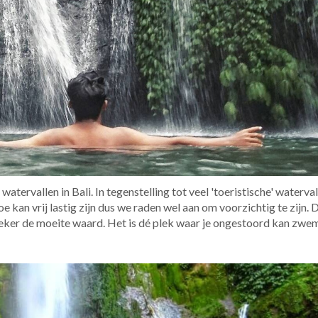
ervallen in Bali. In tegenstelling tot veel 'toeristische' waterval
e kan vrij lastig zijn dus we raden wel aan om voorzichtig te zijn. 
zeker de moeite waard. Het is dé plek waar je ongestoord kan zw