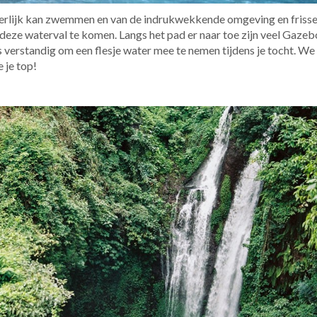
eerlijk kan zwemmen en van de indrukwekkende omgeving en frisse
ij deze waterval te komen. Langs het pad er naar toe zijn veel Gazeb
 verstandig om een flesje water mee te nemen tijdens je tocht. We
 je top!