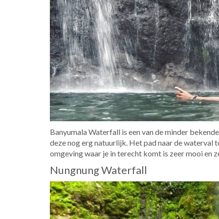
Banyumala Waterfall is een van de minder bekende wat
deze nog erg natuurlijk. Het pad naar de waterval to
omgeving waar je in terecht komt is zeer mooi en 
Nungnung Waterfall