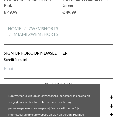
Pink
Green
€ 49
,99
€ 49
,99
HOME
ZWEMSHORTS
MIAMI ZWEMSHORTS
SIGN UP FOR OUR NEWSLETTER!
Schrijf je nu in!
E-
mailadres
INSCHRIJVEN
Door verder te klikken op onze website, accepteer je cookies en
KLANTENSERVICE
vergelijkbare technieken. Hiermee verzamelen wij
ONS BEDRIJF
persoonsgegevens en volgen wij (en mogelijk derden) je
internetgedrag op onze website en die van derden. Hiermee
POPULAIRE LINKS