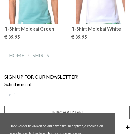
T-Shirt Molokai Groen
T-Shirt Molokai White
€ 39
,95
€ 39
,95
HOME
SHIRTS
SIGN UP FOR OUR NEWSLETTER!
Schrijf je nu in!
E-
mailadres
INSCHRIJVEN
Door verder te klikken op onze website, accepteer je cookies en
KLANTENSERVICE
vergelijkbare technieken. Hiermee verzamelen wij