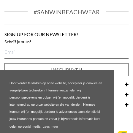
#SANWINBEACHWEAR
SIGN UP FOR OUR NEWSLETTER!
Schrijf je nu in!
E-
mailadres
INSCHRIJVEN
Door verder te klikken op onze website, accepteer je cookies en
KLANTENSERVICE
vergelijkbare technieken. Hiermee verzamelen wij
ONS BEDRIJF
persoonsgegevens en volgen wij (en mogelijk derden) je
internetgedrag op onze website en die van derden. Hiermee
POPULAIRE LINKS
kunnen wij (en mogelijk derden) je advertenties laten zien die bij
jouw interesses passen en zodat je bijvoorbeeld informatie kunt
delen op social media.
Lees meer