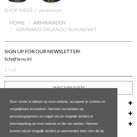
SHOP MEER /
ARMBANDEN
HOME
ARMBANDEN
ARMBAND ORLANDO BLAUW/WIT
SIGN UP FOR OUR NEWSLETTER!
Schrijf je nu in!
E-
mailadres
INSCHRIJVEN
Door verder te klikken op onze website, accepteer je cookies en
KLANTENSERVICE
vergelijkbare technieken. Hiermee verzamelen wij
ONS BEDRIJF
persoonsgegevens en volgen wij (en mogelijk derden) je
internetgedrag op onze website en die van derden. Hiermee
POPULAIRE LINKS
kunnen wij (en mogelijk derden) je advertenties laten zien die bij