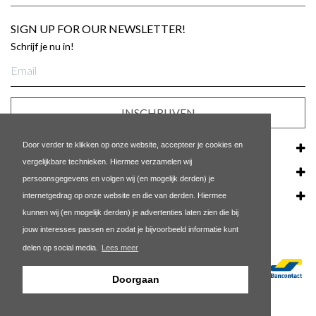
SIGN UP FOR OUR NEWSLETTER!
Schrijf je nu in!
E-
mailadres
INSCHRIJVEN
Door verder te klikken op onze website, accepteer je cookies en
KLANTENSERVICE
vergelijkbare technieken. Hiermee verzamelen wij
ONS BEDRIJF
persoonsgegevens en volgen wij (en mogelijk derden) je
internetgedrag op onze website en die van derden. Hiermee
POPULAIRE LINKS
kunnen wij (en mogelijk derden) je advertenties laten zien die bij
jouw interesses passen en zodat je bijvoorbeeld informatie kunt
delen op social media.
Lees meer
Doorgaan