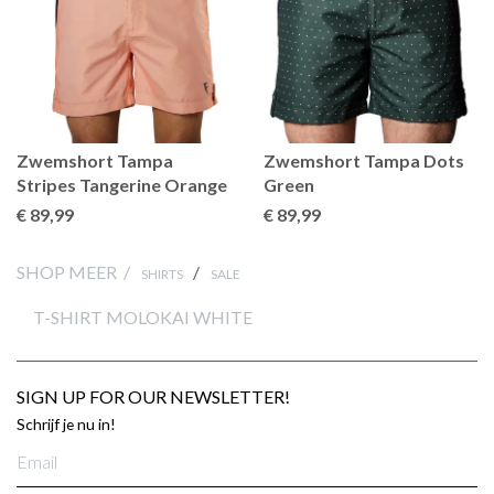
Zwemshort Tampa
Zwemshort Tampa Dots
Stripes Tangerine Orange
Green
€ 89
,99
€ 89
,99
SHOP MEER /
/
SHIRTS
SALE
T-SHIRT MOLOKAI WHITE
SIGN UP FOR OUR NEWSLETTER!
Schrijf je nu in!
E-
mailadres