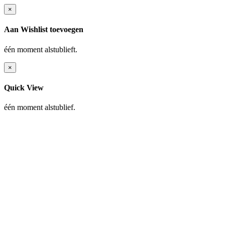
×
Aan Wishlist toevoegen
één moment alstublieft.
×
Quick View
één moment alstublief.
Zwemshorts
Alle Zwemshorts
Miami Zwemshorts
Venice Zwemshorts
Vader & zoon Zwemshorts
Tampa Zwemshorts
Tampa Shorts
Shirts
Armbanden
Beachlooks