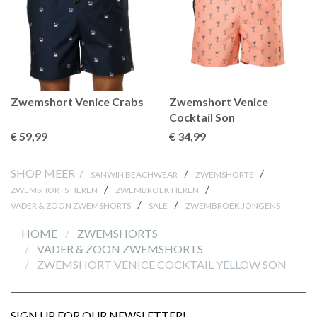
Zwemshort Venice Crabs
Zwemshort Venice
Cocktail Son
€ 59
,99
€ 34
,99
SHOP MEER /
/
/
SANWIN BEACHWEAR
ZWEMSHORTS
/
/
ZWEMSHORTS HEREN
ZWEMBROEK HEREN
/
/
VADER & ZOON ZWEMSHORTS
SALE
ZWEMBROEK JONGENS
HOME
ZWEMSHORTS
VADER & ZOON ZWEMSHORTS
ZWEMSHORT VENICE COCKTAIL YELLOW SON
SIGN UP FOR OUR NEWSLETTER!