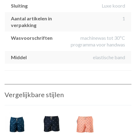
Sluiting
Luxe koord
Aantal artikelen in
1
verpakking
Wasvoorschriften
machinewas tot 30ºC
programma voor handwas
Middel
elastische band
Vergelijkbare stijlen